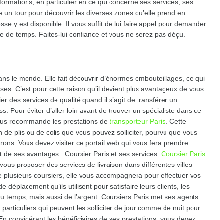
nformations, en particulier en ce qui concerne ses services, ses
re un tour pour découvrir les diverses zones qu’elle prend en
se y est disponible. Il vous suffit de lui faire appel pour demander
re de temps. Faites-lui confiance et vous ne serez pas déçu.
 dans le monde. Elle fait découvrir d’énormes embouteillages, ce qui
ourses. C’est pour cette raison qu’il devient plus avantageux de vous
ier des services de qualité quand il s’agit de transférer un
s. Pour éviter d’aller loin avant de trouver un spécialiste dans ce
 vous recommande les prestations de
transporteur Paris
. Cette
n de plis ou de colis que vous pouvez solliciter, pourvu que vous
rons. Vous devez visiter ce portail web qui vous fera prendre
et de ses avantages. Coursier Paris et ses services
Coursier Paris
vous proposer des services de livraison dans différentes villes
de plusieurs coursiers, elle vous accompagnera pour effectuer vos
déplacement qu’ils utilisent pour satisfaire leurs clients, les
 temps, mais aussi de l’argent. Coursiers Paris met ses agents
 particuliers qui peuvent les solliciter de jour comme de nuit pour
En considérant les bénéficiaires de ses prestations, vous devez